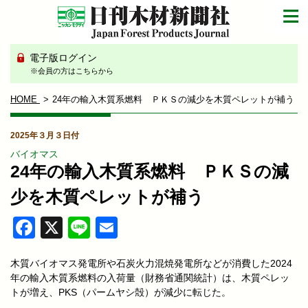
電子版ログイン
※会員の方はこちらから
HOME
24年の輸入木質系燃料 ＰＫＳの減少を木質ペレットが補う
2025年３月３日付
バイオマス
24年の輸入木質系燃料 ＰＫＳの減
少を木質ペレットが補う
Facebook
X
Line
Email
木質バイオマス発電所や石炭火力混焼発電所などが消費した2024
年の輸入木質系燃料の入荷量（財務省通関統計）は、木質ペレッ
トが増え、PKS（パームヤシ殻）が減少に転じた。