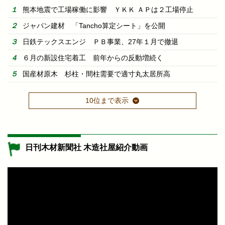
熊本地震で工場稼働に影響 ＹＫＫ ＡＰは２工場停止
ジャパン建材 「Tancho算定シート」を公開
日鉄テックスエンジ ＰＢ事業、27年１月で撤退
６月の新設住宅着工 前年からの反動増続く
国産材原木 杉柱・間柱需要で適寸丸太居所高
10位まで表示
日刊木材新聞社 木造社屋紹介動画