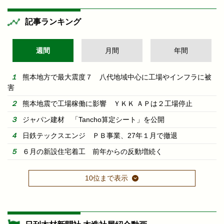
記事ランキング
週間
月間
年間
熊本地方で最大震度７ 八代地域中心に工場やインフラに被
害
熊本地震で工場稼働に影響 ＹＫＫ ＡＰは２工場停止
ジャパン建材 「Tancho算定シート」を公開
日鉄テックスエンジ ＰＢ事業、27年１月で撤退
６月の新設住宅着工 前年からの反動増続く
10位まで表示