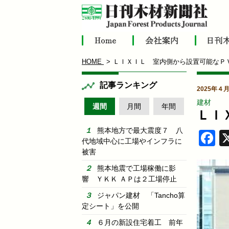
HOME
ＬＩＸＩＬ 室内側から設置可能なＰ
記事ランキング
2025年４
建材
週間
月間
年間
ＬＩ
熊本地方で最大震度７ 八
F
代地域中心に工場やインフラに
被害
熊本地震で工場稼働に影
響 ＹＫＫ ＡＰは２工場停止
ジャパン建材 「Tancho算
定シート」を公開
６月の新設住宅着工 前年