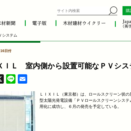
購
Ｖシステム
月16日付
ＸＩＬ 室内側から設置可能なＰＶシス
acebook
X
Line
Email
ＬＩＸＩＬ（東京都）は、ロールスクリーン状の
型太陽光発電設備「ＰＶロールスクリーンシステ
用化に成功し、６月の発売を予定している。