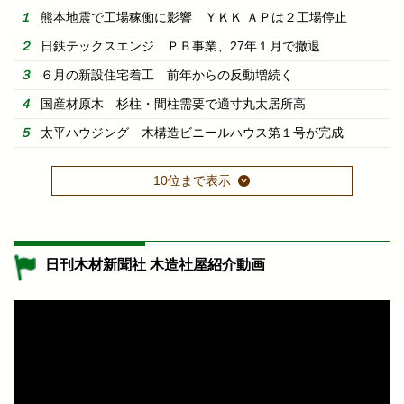
熊本地震で工場稼働に影響 ＹＫＫ ＡＰは２工場停止
日鉄テックスエンジ ＰＢ事業、27年１月で撤退
６月の新設住宅着工 前年からの反動増続く
国産材原木 杉柱・間柱需要で適寸丸太居所高
太平ハウジング 木構造ビニールハウス第１号が完成
10位まで表示
日刊木材新聞社 木造社屋紹介動画