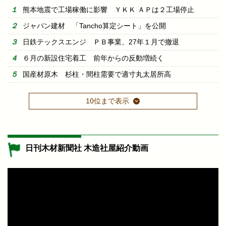
熊本地震で工場稼働に影響 ＹＫＫ ＡＰは２工場停止
ジャパン建材 「Tancho算定シート」を公開
日鉄テックスエンジ ＰＢ事業、27年１月で撤退
６月の新設住宅着工 前年からの反動増続く
国産材原木 杉柱・間柱需要で適寸丸太居所高
10位まで表示
日刊木材新聞社 木造社屋紹介動画