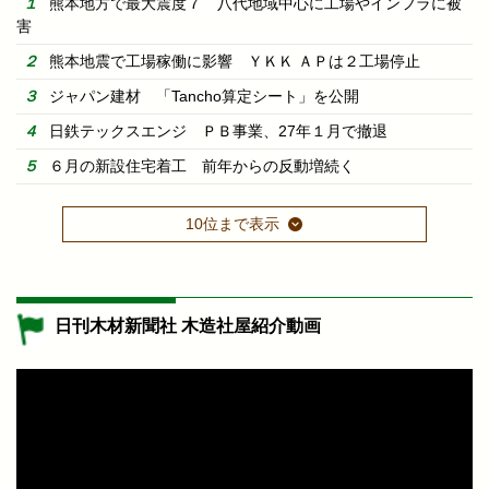
熊本地方で最大震度７ 八代地域中心に工場やインフラに被
害
熊本地震で工場稼働に影響 ＹＫＫ ＡＰは２工場停止
ジャパン建材 「Tancho算定シート」を公開
日鉄テックスエンジ ＰＢ事業、27年１月で撤退
６月の新設住宅着工 前年からの反動増続く
10位まで表示
日刊木材新聞社 木造社屋紹介動画