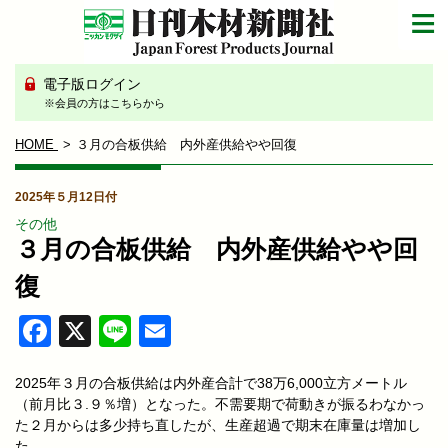
電子版ログイン
※会員の方はこちらから
HOME
３月の合板供給 内外産供給やや回復
2025年５月12日付
その他
３月の合板供給 内外産供給やや回
復
Facebook
X
Line
Email
2025年３月の合板供給は内外産合計で38万6,000立方メートル
（前月比３.９％増）となった。不需要期で荷動きが振るわなかっ
た２月からは多少持ち直したが、生産超過で期末在庫量は増加し
た。