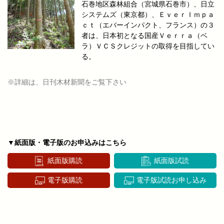
石巻地区森林組合（宮城県石巻市）、日立
システムズ（東京都）、ＥｖｅｒＩｍｐａ
ｃｔ（エバーインパクト、フランス）の３
者は、日本初となる国産Ｖｅｒｒａ（ベ
ラ）ＶＣＳクレジットの取得を目指してい
る。
※詳細は、日刊木材新聞をご覧下さい
▼紙面版・電子版のお申込みはこちら
紙面版購読
紙面版試読
電子版購読
電子版試読お申し込み