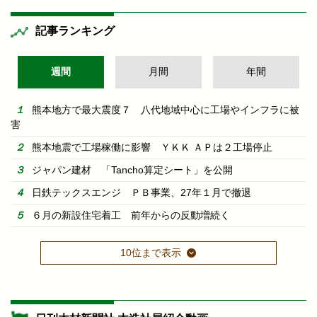
記事ランキング
週間
月間
年間
熊本地方で最大震度７ 八代地域中心に工場やインフラに被
害
熊本地震で工場稼働に影響 ＹＫＫ ＡＰは２工場停止
ジャパン建材 「Tancho算定シート」を公開
日鉄テックスエンジ ＰＢ事業、27年１月で撤退
６月の新設住宅着工 前年からの反動増続く
10位まで表示