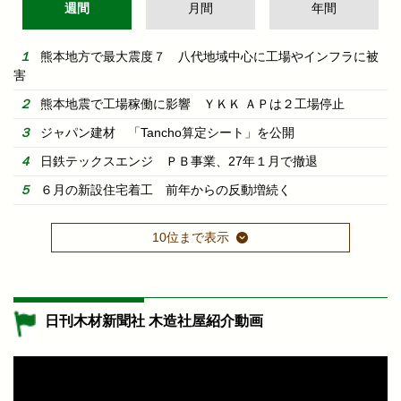
週間
月間
年間
熊本地方で最大震度７ 八代地域中心に工場やインフラに被
害
熊本地震で工場稼働に影響 ＹＫＫ ＡＰは２工場停止
ジャパン建材 「Tancho算定シート」を公開
日鉄テックスエンジ ＰＢ事業、27年１月で撤退
６月の新設住宅着工 前年からの反動増続く
10位まで表示
日刊木材新聞社 木造社屋紹介動画