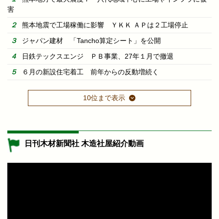
害
熊本地震で工場稼働に影響 ＹＫＫ ＡＰは２工場停止
ジャパン建材 「Tancho算定シート」を公開
日鉄テックスエンジ ＰＢ事業、27年１月で撤退
６月の新設住宅着工 前年からの反動増続く
10位まで表示
日刊木材新聞社 木造社屋紹介動画