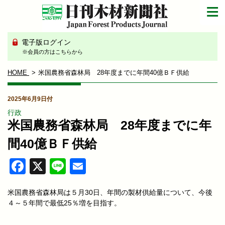
電子版ログイン
※会員の方はこちらから
HOME
米国農務省森林局 28年度までに年間40億ＢＦ供給
2025年6月9日付
行政
米国農務省森林局 28年度までに年
間40億ＢＦ供給
Facebook
X
Line
Email
米国農務省森林局は５月30日、年間の製材供給量について、今後
４～５年間で最低25％増を目指す。