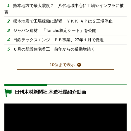
熊本地方で最大震度７ 八代地域中心に工場やインフラに被
害
熊本地震で工場稼働に影響 ＹＫＫ ＡＰは２工場停止
ジャパン建材 「Tancho算定シート」を公開
日鉄テックスエンジ ＰＢ事業、27年１月で撤退
６月の新設住宅着工 前年からの反動増続く
10位まで表示
日刊木材新聞社 木造社屋紹介動画