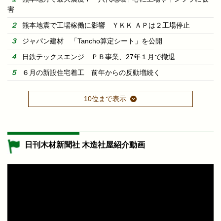
害
熊本地震で工場稼働に影響 ＹＫＫ ＡＰは２工場停止
ジャパン建材 「Tancho算定シート」を公開
日鉄テックスエンジ ＰＢ事業、27年１月で撤退
６月の新設住宅着工 前年からの反動増続く
10位まで表示
日刊木材新聞社 木造社屋紹介動画