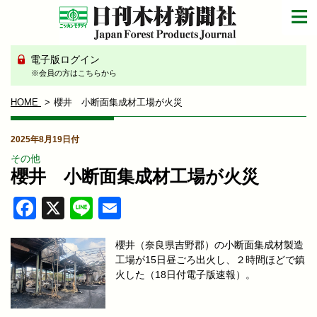
電子版ログイン
※会員の方はこちらから
HOME
櫻井 小断面集成材工場が火災
2025年8月19日付
その他
櫻井 小断面集成材工場が火災
Facebook
X
Line
Email
櫻井（奈良県吉野郡）の小断面集成材製造
工場が15日昼ごろ出火し、２時間ほどで鎮
火した（18日付電子版速報）。