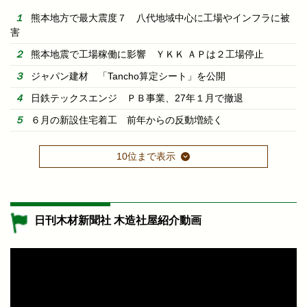
熊本地方で最大震度７ 八代地域中心に工場やインフラに被
害
熊本地震で工場稼働に影響 ＹＫＫ ＡＰは２工場停止
ジャパン建材 「Tancho算定シート」を公開
日鉄テックスエンジ ＰＢ事業、27年１月で撤退
６月の新設住宅着工 前年からの反動増続く
10位まで表示
日刊木材新聞社 木造社屋紹介動画