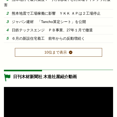
害
熊本地震で工場稼働に影響 ＹＫＫ ＡＰは２工場停止
ジャパン建材 「Tancho算定シート」を公開
日鉄テックスエンジ ＰＢ事業、27年１月で撤退
６月の新設住宅着工 前年からの反動増続く
10位まで表示
日刊木材新聞社 木造社屋紹介動画