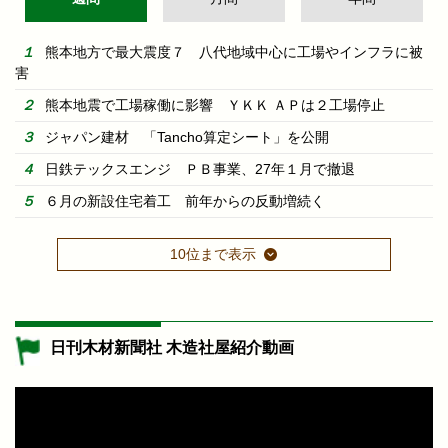
熊本地方で最大震度７ 八代地域中心に工場やインフラに被
害
熊本地震で工場稼働に影響 ＹＫＫ ＡＰは２工場停止
ジャパン建材 「Tancho算定シート」を公開
日鉄テックスエンジ ＰＢ事業、27年１月で撤退
６月の新設住宅着工 前年からの反動増続く
10位まで表示
日刊木材新聞社 木造社屋紹介動画