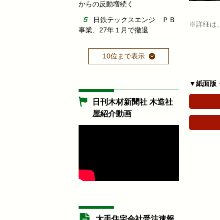
からの反動増続く
日鉄テックスエンジ ＰＢ
※詳細は
事業、27年１月で撤退
10位まで表示
▼紙面版
日刊木材新聞社 木造社
屋紹介動画
大手住宅会社受注速報