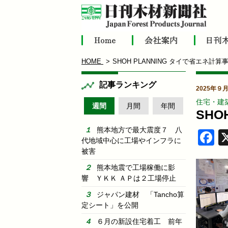
HOME
SHOH PLANNING タイで省エネ計算
記事ランキング
2025年９
住宅・建
週間
月間
年間
SHO
熊本地方で最大震度７ 八
F
代地域中心に工場やインフラに
被害
熊本地震で工場稼働に影
響 ＹＫＫ ＡＰは２工場停止
ジャパン建材 「Tancho算
定シート」を公開
６月の新設住宅着工 前年