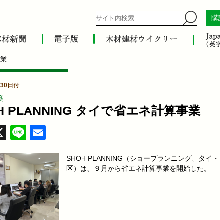
購
事業
月30日付
築
H PLANNING タイで省エネ計算事業
acebook
X
Line
Email
SHOH PLANNING（ショープランニング、タイ
区）は、９月から省エネ計算事業を開始した。