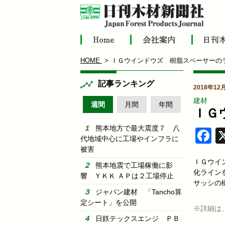
HOME
ＩＧウインドウズ 樹脂スペーサーの
記事ランキング
2018年12
建材
週間
月間
年間
ＩＧ
熊本地方で最大震度７ 八
F
代地域中心に工場やインフラに
被害
ＩＧウイ
熊本地震で工場稼働に影
化ライン
響 ＹＫＫ ＡＰは２工場停止
サッシの
ジャパン建材 「Tancho算
定シート」を公開
※詳細は
日鉄テックスエンジ ＰＢ