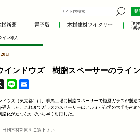
購
ライン導入
月20日
ウインドウズ 樹脂スペーサーのライ
acebook
X
Line
Email
ンドウズ（東京都）は、群馬工場に樹脂スペーサーで複層ガラスが製造
を導入した。これまでガラスのスペーサーはアルミが市場の大半を占め
樹脂化が進むなかでいち早く対応した。
、日刊木材新聞をご覧下さい