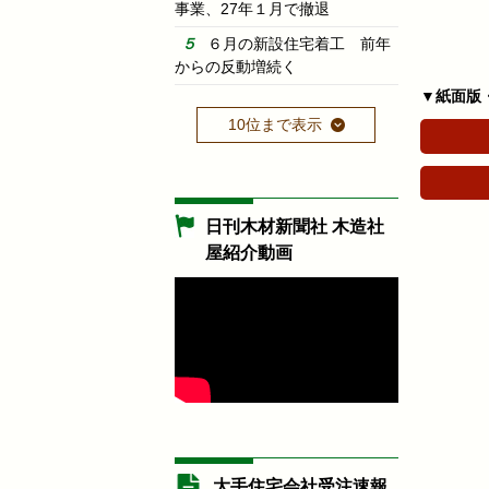
事業、27年１月で撤退
６月の新設住宅着工 前年
からの反動増続く
▼紙面版
10位まで表示
日刊木材新聞社 木造社
屋紹介動画
大手住宅会社受注速報