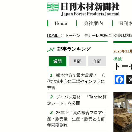
HOME
トーセン デカーレ矢板に小割製材機
記事ランキング
2025年1
機械
週間
月間
年間
トー
熊本地方で最大震度７ 八
F
代地域中心に工場やインフラに
被害
ジャパン建材 「Tancho算
定シート」を公開
26年上半期の複合フロア生
産・販売量 生産・販売とも前
年同期割れ