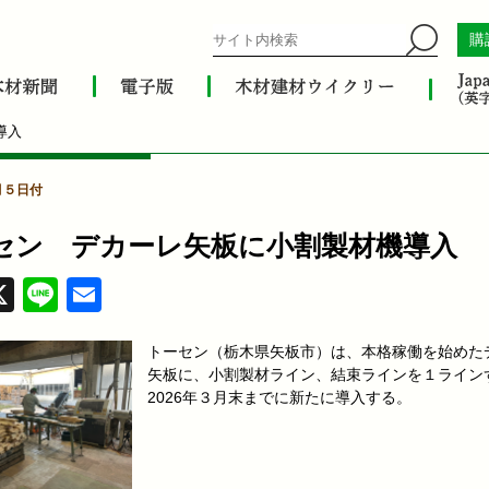
購
導入
2月５日付
セン デカーレ矢板に小割製材機導入
acebook
X
Line
Email
トーセン（栃木県矢板市）は、本格稼働を始めた
矢板に、小割製材ライン、結束ラインを１ライン
2026年３月末までに新たに導入する。