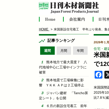
HOME
米国新設住宅着工 半年ぶり発表、集合
記事ランキング
2026年１
住宅・建
週間
月間
年間
米国
熊本地方で最大震度７ 八
で12
代地域中心に工場やインフラに
被害
F
熊本地震で工場稼働に影
響 ＹＫＫ ＡＰは２工場停止
米国国勢
2025年
ジャパン建材 「Tancho算
比7.8％
定シート」を公開
６月の新設住宅着工 前年