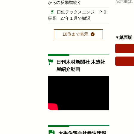
※詳細は
からの反動増続く
日鉄テックスエンジ ＰＢ
事業、27年１月で撤退
10位まで表示
▼紙面版
日刊木材新聞社 木造社
屋紹介動画
大手住宅会社受注速報