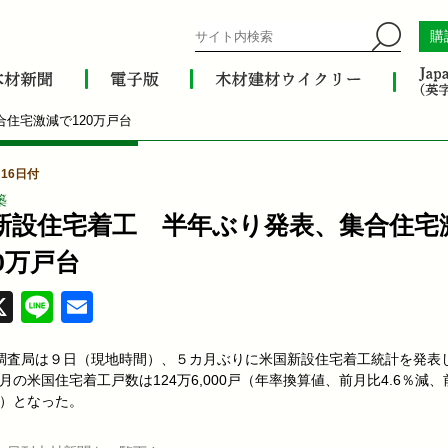
購
住宅激減で120万戸台
月16日付
築
新設住宅着工 半年ぶり発表、集合住宅
0万戸台
acebook
X
Line
Email
調査局は９日（現地時間）、５カ月ぶりに米国新設住宅着工統計を発表
10月の米国住宅着工戸数は124万6,000戸（年率換算値、前月比4.6％減
減）となった。