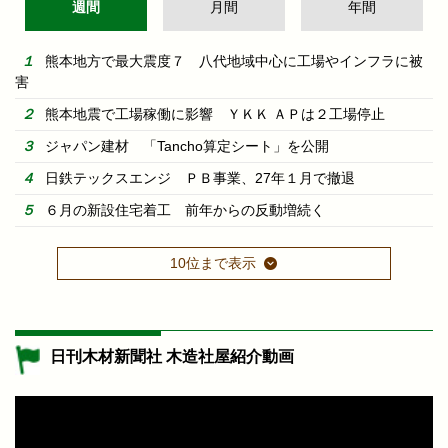
週間
月間
年間
熊本地方で最大震度７ 八代地域中心に工場やインフラに被
害
熊本地震で工場稼働に影響 ＹＫＫ ＡＰは２工場停止
ジャパン建材 「Tancho算定シート」を公開
日鉄テックスエンジ ＰＢ事業、27年１月で撤退
６月の新設住宅着工 前年からの反動増続く
10位まで表示
日刊木材新聞社 木造社屋紹介動画