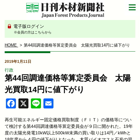
電子版ログイン
※会員の方はこちらから
HOME
第44回調達価格等算定委員会 太陽光買取14円に値下がり
2019年1月11日
行政
第44回調達価格等算定委員会 太陽
光買取14円に値下がり
Facebook
X
Line
Email
再生可能エネルギー固定価格買取制度（ＦＩＴ）の価格等につい
て検討する第44回調達価格等算定委員会が９日に開かれた。19年
度の太陽光発電10kW以上500kW未満の買い取りは14円／kWhと
18年度から４円の値下がりとなった。木質バイオマスと石炭の混