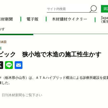
購
かす
16日
築
ビック 狭小地で木造の施工性生かす
acebook
X
Line
Email
ク（栃木県小山市）は、ＡＴＡハイブリッド構法による診療所建設を提
棟した。
、日刊木材新聞をご覧下さい