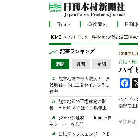
HOME
ハイビック 狭小地で木造の施工性生
記事ランキング
2019年１月
住宅・建
週間
月間
年間
ハイ
熊本地方で最大震度７ 八
F
代地域中心に工場やインフラに
被害
ハイビッ
熊本地震で工場稼働に影
南部で上
響 ＹＫＫ ＡＰは２工場停止
ジャパン建材 「Tancho算
※詳細は
定シート」を公開
日鉄テックスエンジ ＰＢ