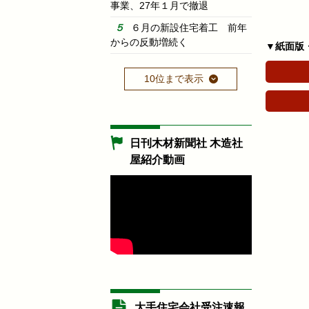
事業、27年１月で撤退
６月の新設住宅着工 前年
からの反動増続く
▼紙面版
10位まで表示
日刊木材新聞社 木造社
屋紹介動画
大手住宅会社受注速報