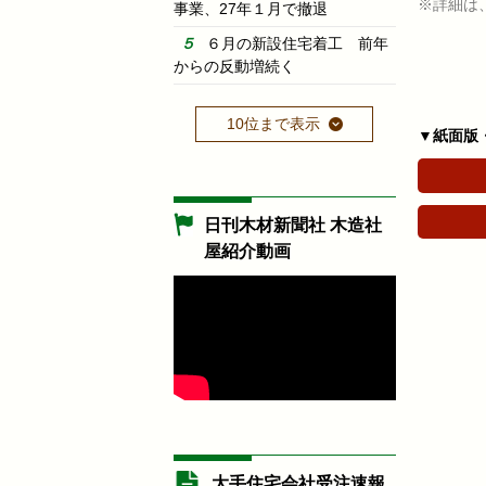
※詳細は
事業、27年１月で撤退
６月の新設住宅着工 前年
からの反動増続く
10位まで表示
▼紙面版
日刊木材新聞社 木造社
屋紹介動画
大手住宅会社受注速報