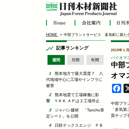
HOME
中部プラントサービス 多気町に新た
記事ランキング
2019年１月
バイオマ
週間
月間
年間
中部
熊本地方で最大震度７ 八
オマ
代地域中心に工場やインフラに
被害
F
熊本地震で工場稼働に影
響 ＹＫＫ ＡＰは２工場停止
中部プラ
「多気第
ジャパン建材 「Tancho算
質チップ
定シート」を公開
日鉄テックスエンジ ＰＢ