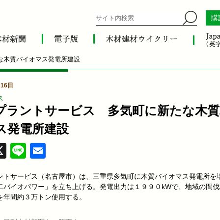
購
な木質バイオマス発電所建設
16日
ス
プラントサービス 多気町に新たな木質
ス発電所建設
acebook
X
Line
Email
ントサービス（名古屋市）は、三重県多気町に木質バイオマス発電所を
二バイオパワー」を立ち上げる。発電出力は１９９０kWで、地域の間伐
を年間約３万トン使用する。