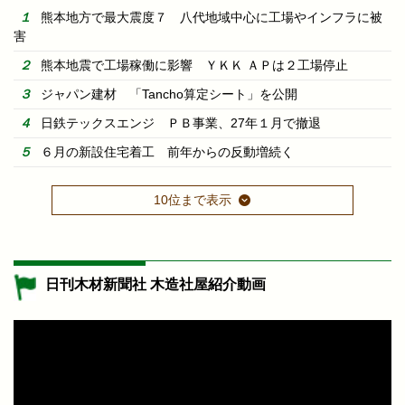
熊本地方で最大震度７ 八代地域中心に工場やインフラに被
害
熊本地震で工場稼働に影響 ＹＫＫ ＡＰは２工場停止
ジャパン建材 「Tancho算定シート」を公開
日鉄テックスエンジ ＰＢ事業、27年１月で撤退
６月の新設住宅着工 前年からの反動増続く
10位まで表示
日刊木材新聞社 木造社屋紹介動画