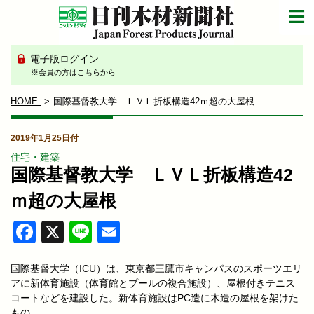
電子版ログイン
※会員の方はこちらから
HOME
国際基督教大学 ＬＶＬ折板構造42ｍ超の大屋根
2019年1月25日付
住宅・建築
国際基督教大学 ＬＶＬ折板構造42
ｍ超の大屋根
Facebook
X
Line
Email
国際基督大学（ICU）は、東京都三鷹市キャンパスのスポーツエリ
アに新体育施設（体育館とプールの複合施設）、屋根付きテニス
コートなどを建設した。新体育施設はPC造に木造の屋根を架けた
もの。