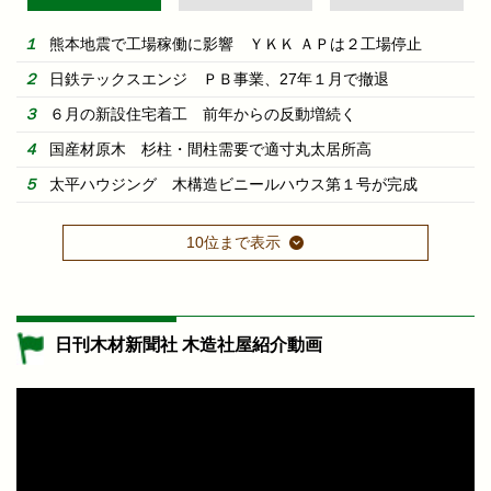
熊本地震で工場稼働に影響 ＹＫＫ ＡＰは２工場停止
日鉄テックスエンジ ＰＢ事業、27年１月で撤退
６月の新設住宅着工 前年からの反動増続く
国産材原木 杉柱・間柱需要で適寸丸太居所高
太平ハウジング 木構造ビニールハウス第１号が完成
10位まで表示
日刊木材新聞社 木造社屋紹介動画