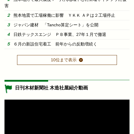
害
熊本地震で工場稼働に影響 ＹＫＫ ＡＰは２工場停止
ジャパン建材 「Tancho算定シート」を公開
日鉄テックスエンジ ＰＢ事業、27年１月で撤退
６月の新設住宅着工 前年からの反動増続く
10位まで表示
日刊木材新聞社 木造社屋紹介動画