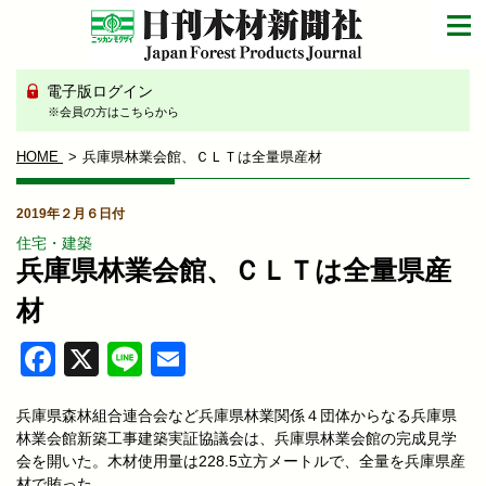
電子版ログイン
※会員の方はこちらから
HOME
兵庫県林業会館、ＣＬＴは全量県産材
2019年２月６日付
住宅・建築
兵庫県林業会館、ＣＬＴは全量県産
材
Facebook
X
Line
Email
兵庫県森林組合連合会など兵庫県林業関係４団体からなる兵庫県
林業会館新築工事建築実証協議会は、兵庫県林業会館の完成見学
会を開いた。木材使用量は228.5立方メートルで、全量を兵庫県産
材で賄った。