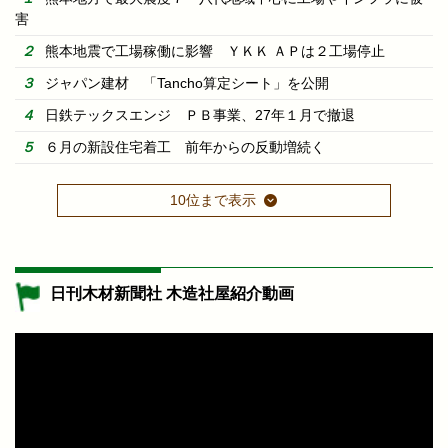
害
熊本地震で工場稼働に影響 ＹＫＫ ＡＰは２工場停止
ジャパン建材 「Tancho算定シート」を公開
日鉄テックスエンジ ＰＢ事業、27年１月で撤退
６月の新設住宅着工 前年からの反動増続く
10位まで表示
日刊木材新聞社 木造社屋紹介動画