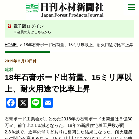
電子版ログイン
※会員の方はこちらから
HOME
18年石膏ボード出荷量、15ミリ厚以上、耐火用途で比率上昇
2019年２月19日付
建材
18年石膏ボード出荷量、15ミリ厚以
上、耐火用途で比率上昇
Facebook
X
Line
Email
石膏ボード工業会がまとめた2018年の石膏ボード出荷量は５億30
万㎡、前年比2.1％減となった。18年の新設住宅着工戸数が同
2.3％減で、近年の傾向どおりに相関した結果になった。耐火建築
への関心が高まるなか、15ミリ以上はこの10年ほどじりじりと伸