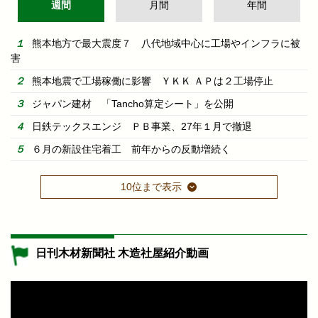
週間
月間
年間
熊本地方で最大震度７ 八代地域中心に工場やインフラに被
害
熊本地震で工場稼働に影響 ＹＫＫ ＡＰは２工場停止
ジャパン建材 「Tancho算定シート」を公開
日鉄テックスエンジ ＰＢ事業、27年１月で撤退
６月の新設住宅着工 前年からの反動増続く
10位まで表示
日刊木材新聞社 木造社屋紹介動画