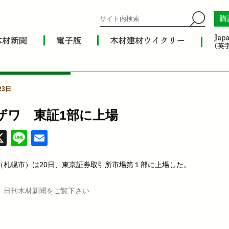
購
23日
ザワ 東証1部に上場
acebook
X
Line
Email
（札幌市）は20日、東京証券取引所市場第１部に上場した。
、日刊木材新聞をご覧下さい