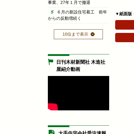
事業、27年１月で撤退
６月の新設住宅着工 前年
▼紙面版
からの反動増続く
10位まで表示
日刊木材新聞社 木造社
屋紹介動画
大手住宅会社受注速報