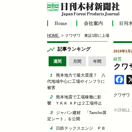
HOME
クワザワ 東証1部に上場
記事ランキング
2019年3月
経営
週間
月間
年間
クワ
熊本地方で最大震度７ 八
F
代地域中心に工場やインフラに
被害
クワザワ
熊本地震で工場稼働に影
響 ＹＫＫ ＡＰは２工場停止
※詳細は
ジャパン建材 「Tancho算
定シート」を公開
日鉄テックスエンジ ＰＢ