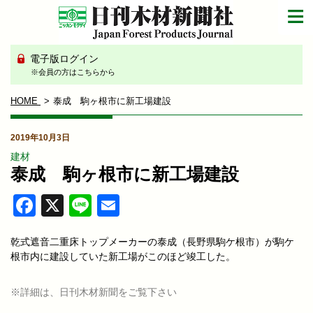
電子版ログイン
※会員の方はこちらから
HOME
泰成 駒ヶ根市に新工場建設
2019年10月3日
建材
泰成 駒ヶ根市に新工場建設
Facebook
X
Line
Email
乾式遮音二重床トップメーカーの泰成（長野県駒ケ根市）が駒ケ
根市内に建設していた新工場がこのほど竣工した。
※詳細は、日刊木材新聞をご覧下さい