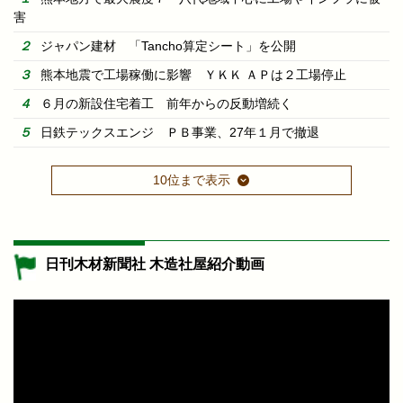
害
ジャパン建材 「Tancho算定シート」を公開
熊本地震で工場稼働に影響 ＹＫＫ ＡＰは２工場停止
６月の新設住宅着工 前年からの反動増続く
日鉄テックスエンジ ＰＢ事業、27年１月で撤退
10位まで表示
日刊木材新聞社 木造社屋紹介動画