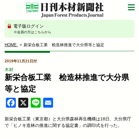
電子版ログイン
※会員の方はこちらから
HOME
新栄合板工業 桧造林推進で大分県等と協定
2019年11月21日付
木材
新栄合板工業 桧造林推進で大分県
等と協定
Facebook
X
Line
Email
新栄合板工業（東京都）と大分県森林再生機構は18日、大分県庁
で「ヒノキ造林の推進に関する協定書」の調印式を行った。