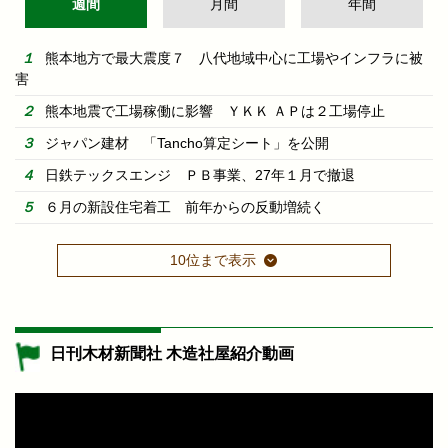
週間
月間
年間
熊本地方で最大震度７ 八代地域中心に工場やインフラに被
害
熊本地震で工場稼働に影響 ＹＫＫ ＡＰは２工場停止
ジャパン建材 「Tancho算定シート」を公開
日鉄テックスエンジ ＰＢ事業、27年１月で撤退
６月の新設住宅着工 前年からの反動増続く
10位まで表示
日刊木材新聞社 木造社屋紹介動画