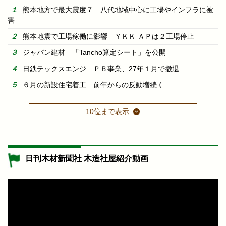
熊本地方で最大震度７ 八代地域中心に工場やインフラに被
害
熊本地震で工場稼働に影響 ＹＫＫ ＡＰは２工場停止
ジャパン建材 「Tancho算定シート」を公開
日鉄テックスエンジ ＰＢ事業、27年１月で撤退
６月の新設住宅着工 前年からの反動増続く
10位まで表示
日刊木材新聞社 木造社屋紹介動画