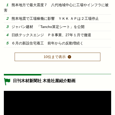
熊本地方で最大震度７ 八代地域中心に工場やインフラに被
害
熊本地震で工場稼働に影響 ＹＫＫ ＡＰは２工場停止
ジャパン建材 「Tancho算定シート」を公開
日鉄テックスエンジ ＰＢ事業、27年１月で撤退
６月の新設住宅着工 前年からの反動増続く
10位まで表示
日刊木材新聞社 木造社屋紹介動画