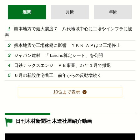
週間
月間
年間
熊本地方で最大震度７ 八代地域中心に工場やインフラに被
害
熊本地震で工場稼働に影響 ＹＫＫ ＡＰは２工場停止
ジャパン建材 「Tancho算定シート」を公開
日鉄テックスエンジ ＰＢ事業、27年１月で撤退
６月の新設住宅着工 前年からの反動増続く
10位まで表示
日刊木材新聞社 木造社屋紹介動画