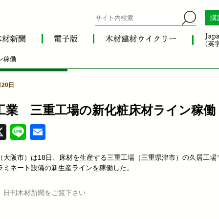
購
ン稼働
月20日
工業 三重工場の新化粧床材ライン稼働
acebook
X
Line
Email
（大阪市）は18日、床材を生産する三重工場（三重県津市）の久居工場
ラミネート設備の新生産ラインを稼働した。
、日刊木材新聞をご覧下さい