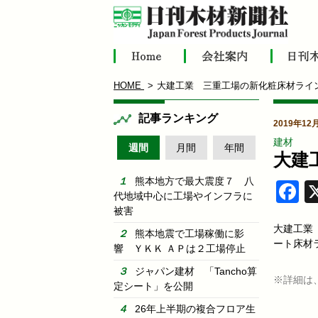
HOME
大建工業 三重工場の新化粧床材ライ
記事ランキング
2019年12
建材
週間
月間
年間
大建
熊本地方で最大震度７ 八
F
代地域中心に工場やインフラに
被害
大建工業
熊本地震で工場稼働に影
ート床材
響 ＹＫＫ ＡＰは２工場停止
ジャパン建材 「Tancho算
※詳細は
定シート」を公開
26年上半期の複合フロア生