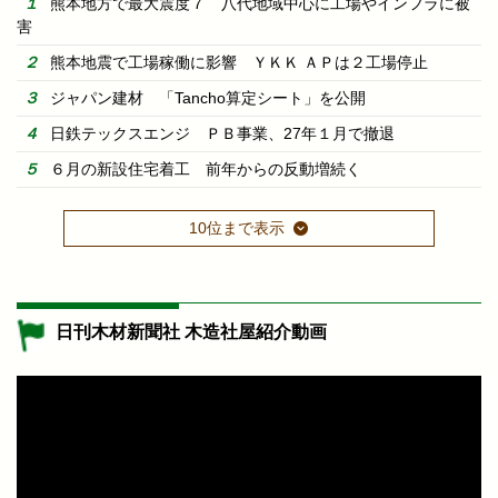
熊本地方で最大震度７ 八代地域中心に工場やインフラに被
害
熊本地震で工場稼働に影響 ＹＫＫ ＡＰは２工場停止
ジャパン建材 「Tancho算定シート」を公開
日鉄テックスエンジ ＰＢ事業、27年１月で撤退
６月の新設住宅着工 前年からの反動増続く
10位まで表示
日刊木材新聞社 木造社屋紹介動画