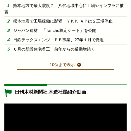
熊本地方で最大震度７ 八代地域中心に工場やインフラに被
害
熊本地震で工場稼働に影響 ＹＫＫ ＡＰは２工場停止
ジャパン建材 「Tancho算定シート」を公開
日鉄テックスエンジ ＰＢ事業、27年１月で撤退
６月の新設住宅着工 前年からの反動増続く
10位まで表示
日刊木材新聞社 木造社屋紹介動画