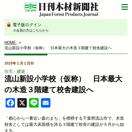
電子版ログイン
※会員の方はこちらから
HOME
流山新設小学校（仮称） 日本最大の木造３階建て校舎建設へ
2020年１月１日付
住宅・建築
流山新設小学校（仮称） 日本最大
の木造３階建て校舎建設へ
Facebook
X
Line
Email
「都心から一番近い森のまち」を標榜する千葉県流山市で、木造
校舎としては最大床面積を誇る３階建て校舎の建設が５月から始
まる。