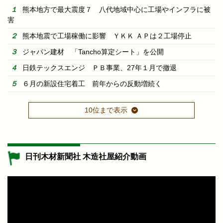
熊本地方で最大震度７ 八代地域中心に工場やインフラに被
害
熊本地震で工場稼働に影響 ＹＫＫ ＡＰは２工場停止
ジャパン建材 「Tancho算定シート」を公開
日鉄テックスエンジ ＰＢ事業、27年１月で撤退
６月の新設住宅着工 前年からの反動増続く
10位まで表示
日刊木材新聞社 木造社屋紹介動画