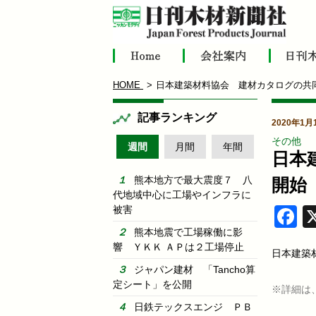
HOME
日本建築材料協会 建材カタログの共
記事ランキング
2020年1月
その他
週間
月間
年間
日本
熊本地方で最大震度７ 八
開始
代地域中心に工場やインフラに
被害
F
熊本地震で工場稼働に影
響 ＹＫＫ ＡＰは２工場停止
日本建築
ジャパン建材 「Tancho算
定シート」を公開
※詳細は
日鉄テックスエンジ ＰＢ