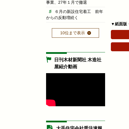
事業、27年１月で撤退
６月の新設住宅着工 前年
からの反動増続く
▼紙面版
10位まで表示
日刊木材新聞社 木造社
屋紹介動画
大手住宅会社受注速報