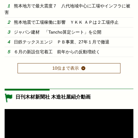
熊本地方で最大震度７ 八代地域中心に工場やインフラに被
害
熊本地震で工場稼働に影響 ＹＫＫ ＡＰは２工場停止
ジャパン建材 「Tancho算定シート」を公開
日鉄テックスエンジ ＰＢ事業、27年１月で撤退
６月の新設住宅着工 前年からの反動増続く
10位まで表示
日刊木材新聞社 木造社屋紹介動画