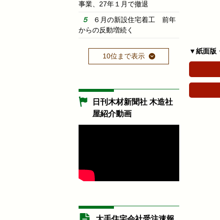
事業、27年１月で撤退
６月の新設住宅着工 前年
からの反動増続く
▼紙面版
10位まで表示
日刊木材新聞社 木造社
屋紹介動画
大手住宅会社受注速報