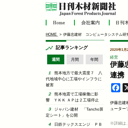
HOME
伊藤忠建材 コンピュータシステム研
記事ランキング
2020年1月
経営
週間
月間
年間
伊藤
熊本地方で最大震度７ 八
連携
代地域中心に工場やインフラに
被害
F
熊本地震で工場稼働に影
響 ＹＫＫ ＡＰは２工場停止
伊藤忠建
ューター
ジャパン建材 「Tancho算
定シート」を公開
※詳細は
日鉄テックスエンジ ＰＢ