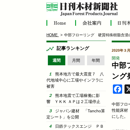
HOME
中部フローリング 硬質特殊樹脂含浸
記事ランキング
2020年３
開発
週間
月間
年間
中部
熊本地方で最大震度７ 八
ング
代地域中心に工場やインフラに
被害
F
熊本地震で工場稼働に影
響 ＹＫＫ ＡＰは２工場停止
中部フロ
性能床材
ジャパン建材 「Tancho算
にした。
定シート」を公開
日鉄テックスエンジ ＰＢ