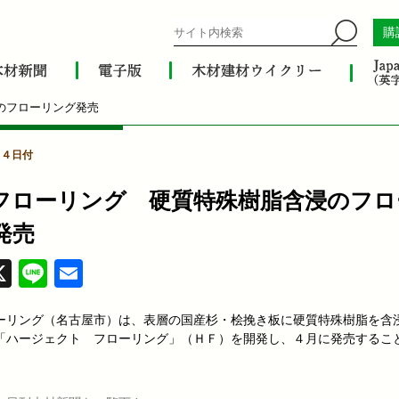
購
のフローリング発売
月４日付
フローリング 硬質特殊樹脂含浸のフロ
発売
acebook
X
Line
Email
ーリング（名古屋市）は、表層の国産杉・桧挽き板に硬質特殊樹脂を含
「ハージェクト フローリング」（ＨＦ）を開発し、４月に発売するこ