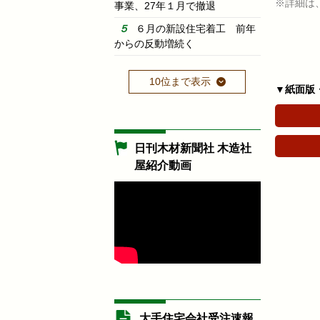
※詳細は
事業、27年１月で撤退
６月の新設住宅着工 前年
からの反動増続く
10位まで表示
▼紙面版
日刊木材新聞社 木造社
屋紹介動画
大手住宅会社受注速報