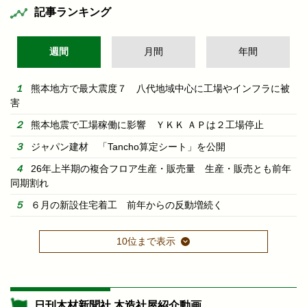
記事ランキング
週間
月間
年間
熊本地方で最大震度７ 八代地域中心に工場やインフラに被
害
熊本地震で工場稼働に影響 ＹＫＫ ＡＰは２工場停止
ジャパン建材 「Tancho算定シート」を公開
26年上半期の複合フロア生産・販売量 生産・販売とも前年
同期割れ
６月の新設住宅着工 前年からの反動増続く
10位まで表示
日刊木材新聞社 木造社屋紹介動画