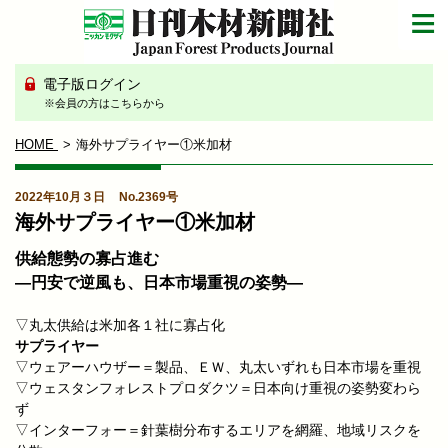
電子版ログイン
※会員の方はこちらから
HOME
海外サプライヤー①米加材
2022年10月３日
No.2369号
海外サプライヤー①米加材
供給態勢の寡占進む
―円安で逆風も、日本市場重視の姿勢―
▽丸太供給は米加各１社に寡占化
サプライヤー
▽ウェアーハウザー＝製品、ＥＷ、丸太いずれも日本市場を重視
▽ウェスタンフォレストプロダクツ＝日本向け重視の姿勢変わら
ず
▽インターフォー＝針葉樹分布するエリアを網羅、地域リスクを