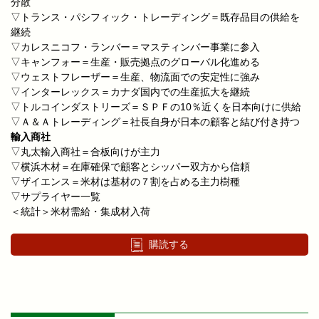
分散
▽トランス・パシフィック・トレーディング＝既存品目の供給を
継続
▽カレスニコフ・ランバー＝マスティンバー事業に参入
▽キャンフォー＝生産・販売拠点のグローバル化進める
▽ウェストフレーザー＝生産、物流面での安定性に強み
▽インターレックス＝カナダ国内での生産拡大を継続
▽トルコインダストリーズ＝ＳＰＦの10％近くを日本向けに供給
▽Ａ＆Ａトレーディング＝社長自身が日本の顧客と結び付き持つ
輸入商社
▽丸太輸入商社＝合板向けが主力
▽横浜木材＝在庫確保で顧客とシッパー双方から信頼
▽ザイエンス＝米材は基材の７割を占める主力樹種
▽サプライヤー一覧
＜統計＞米材需給・集成材入荷
購読する