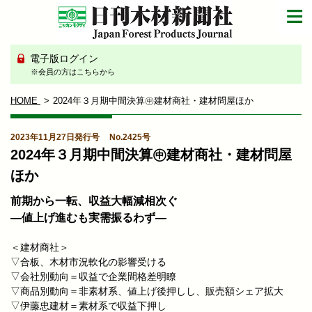
電子版ログイン
※会員の方はこちらから
HOME
2024年３月期中間決算㊥建材商社・建材問屋ほか
2023年11月27日発行号
No.2425号
2024年３月期中間決算㊥建材商社・建材問屋
ほか
前期から一転、収益大幅減相次ぐ
―値上げ進むも実需振るわず―
＜建材商社＞
▽合板、木材市況軟化の影響受ける
▽会社別動向＝収益で企業間格差明瞭
▽商品別動向＝非素材系、値上げ後押しし、販売額シェア拡大
▽伊藤忠建材＝素材系で収益下押し