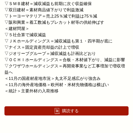
▽ＳＭＢ建材＝減収減益も前期に次ぐ収益確保
▽双日建材＝素材商品値下がりで利益激減
▽トーヨーマテリア＝売上25％減で利益は75％減
▽阪和興業＝着工数減もプレカット材等の供給伸ばす
＜建材問屋＞
▽５社合算で減収減益
▽ＪＫホールディングス＝減収減益も第１・四半期が底に
▽ナイス＝固定資産売却益の計上で増収
▽ジオリーブグループ＝減収減益も計画比どおり
▽ＯＣＨＩホールディングス＝合板・木材値下がり、減益に影響
▽クワザワホールディングス＝再開発事業など工事増加で増収増
益へ
＜11月の国産材産地市況＞丸太不足感広がり強含み
＜11月の海外産地価格＞欧州材・米材先物価格は横ばい
＜統計＞主要外材の入荷推移
購読する