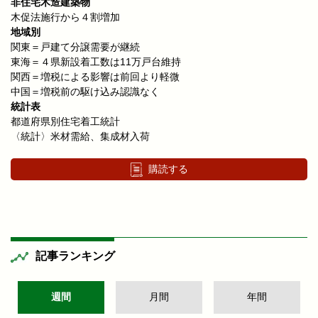
非住宅木造建築物
木促法施行から４割増加
地域別
関東＝戸建て分譲需要が継続
東海＝４県新設着工数は11万戸台維持
関西＝増税による影響は前回より軽微
中国＝増税前の駆け込み認識なく
統計表
都道府県別住宅着工統計
〈統計〉米材需給、集成材入荷
購読する
記事ランキング
週間
月間
年間