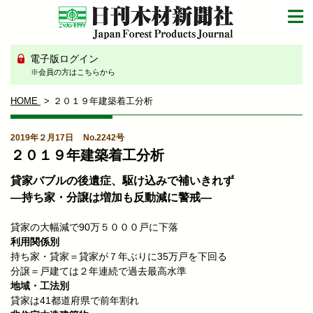
電子版ログイン
※会員の方はこちらから
HOME
２０１９年建築着工分析
2019年２月17日
No.2242号
２０１９年建築着工分析
貸家バブルの後遺症、駆け込みで補いきれず
―持ち家・分譲は増加も反動減に警戒―
貸家の大幅減で90万５０００戸に下落
利用関係別
持ち家・貸家＝貸家が７年ぶりに35万戸を下回る
分譲＝戸建ては２年連続で過去最高水準
地域・工法別
貸家は41都道府県で前年割れ